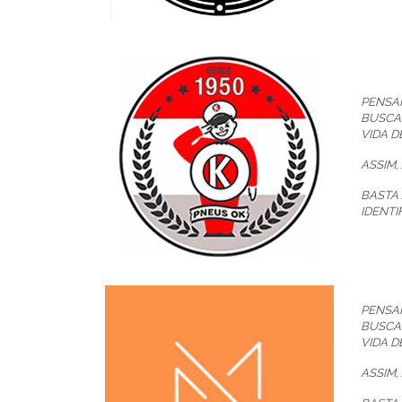
PENSA
BUSCA
VIDA D
ASSIM,
BASTA
IDENTI
PENSA
BUSCA
VIDA D
ASSIM,