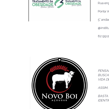
Rua eng
Ponta V
5° andar
@insti
82 991
PENSA
BUSCA
VIDA D
ASSIM,
BASTA
IDENTI