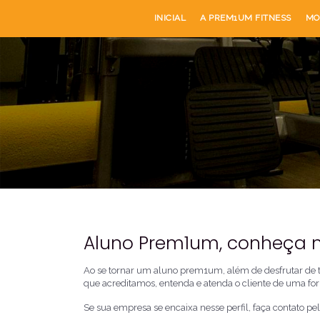
INICIAL
A PREM1UM FITNESS
MO
Aluno Prem1um, conheça 
Ao se tornar um aluno prem1um, além de desfrutar de to
que acreditamos, entenda e atenda o cliente de uma fo
Se sua empresa se encaixa nesse perfil, faça contato pe