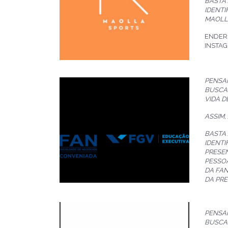
BASTA
IDENTI
MAOLL
ENDEREÇ
INSTAG
PENSA
BUSCA
VIDA D
ASSIM,
BASTA
IDENTI
PRESEN
PESSOA
DA FAN
DA PRE
PENSA
BUSCA