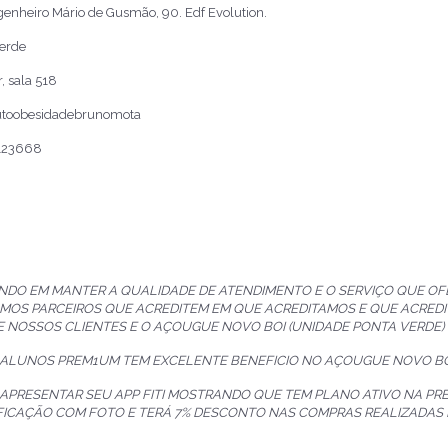
enheiro Mário de Gusmão, 90. Edf Evolution.
erde
, sala 518
tutoobesidadebrunomota
123668
NDO EM MANTER A QUALIDADE DE ATENDIMENTO E O SERVIÇO QUE O
MOS PARCEIROS QUE ACREDITEM EM QUE ACREDITAMOS E QUE ACREDI
E NOSSOS CLIENTES E O AÇOUGUE NOVO BOI (UNIDADE PONTA VERDE)
 ALUNOS PREM1UM TEM EXCELENTE BENEFICIO NO AÇOUGUE NOVO BOI
 APRESENTAR SEU APP FITI MOSTRANDO QUE TEM PLANO ATIVO NA P
FICAÇÃO COM FOTO E TERÁ 7% DESCONTO NAS COMPRAS REALIZADAS