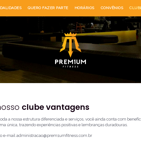
DALIDADES
QUERO FAZER PARTE
HORÁRIOS
CONVÊNIOS
CLUB
nosso
clube vantagens
da a nossa estrutura diferenciada e serviços, você ainda conta com benefíc
rma única, trazendo experiências positivas e lembranças duradouras.
lo e-mail
administracao@prem1umfitness.com.br