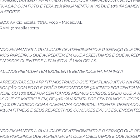
 APRESENTAR SEU APP FITI MOSTRANDO QUE TEM PLANO ATIVO NA P
FICAÇÃO COM FOTO E TERÁ 20% (PAGAMENTO A VISTA) E 10% (PAGAM
A SPORTS.
O: Av. Cid Escala, 723A, Poço – Maceió/AL
RAM: @maollasports
NDO EM MANTER A QUALIDADE DE ATENDIMENTO E O SERVIÇO QUE O
MOS PARCEIROS QUE ACREDITEM EM QUE ACREDITAMOS E QUE ACREDI
E NOSSOS CLIENTES E A FAN (FGV). É UMA DELAS.
 ALUNOS PREM1UM TEM EXCELENTE BENEFICIOS NA FAN (FGV).
 APRESENTAR SEU APP FITI MOSTRANDO QUE TEM PLANO ATIVO NA P
FICAÇÃO COM FOTO E TERÃO
DESCONTOS DE 5% (CINCO POR CENTO) 
CIAL OU 10% (DEZ POR CENTO) NOS MESMOS CURSOS, SENDO QUE, A P
S QUE SE MATRICULEM, DE 40% (QUARENTA POR CENTO) NOS CURSOS
 30 % DE ACORDO COM A CAMPANHA COMERCIAL VIGENTE, OFERTADO 
M1UM FITNESS E SEUS RESPECTIVOS CÔNJUGES E/OU DESCENDENTES 
NDO EM MANTER A QUALIDADE DE ATENDIMENTO E O SERVIÇO QUE O
MOS PARCEIROS QUE ACREDITEM EM QUE ACREDITAMOS E QUE ACREDI