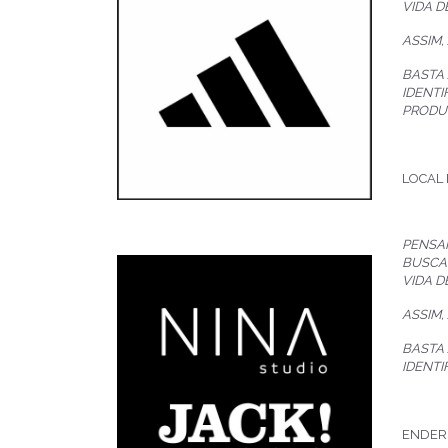
VIDA D
ASSIM,
BASTA
IDENTI
PRODU
LOCAL 
PENSA
BUSCA
VIDA D
ASSIM,
BASTA
IDENTI
ENDEREÇ