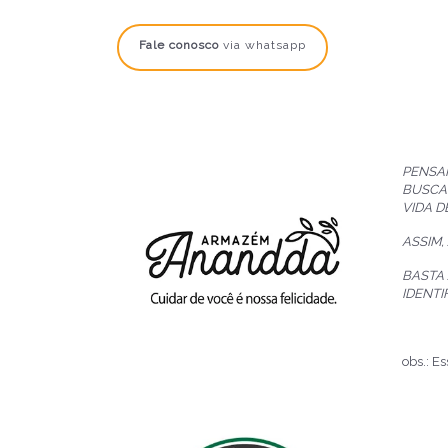
Fale conosco
via whatsapp
PENSA
BUSCA
VIDA D
ASSIM
BASTA
IDENT
obs.: E