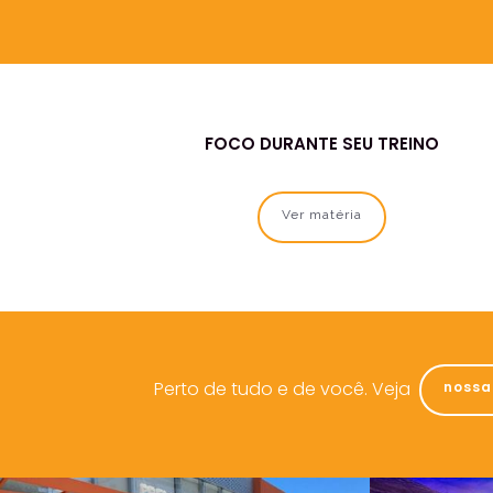
ES DE
FOCO DURANTE SEU TREINO
OS 18-64
Ver matéria
Perto de tudo e de você. Veja
nossa