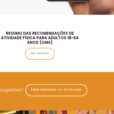
RESUMO DAS RECOMENDAÇÕES DE
F
ATIVIDADE FÍSICA PARA ADULTOS 18-64
ANOS (OMS)
Ver matéria
 sugestões?
Fale conosco
via whatsapp