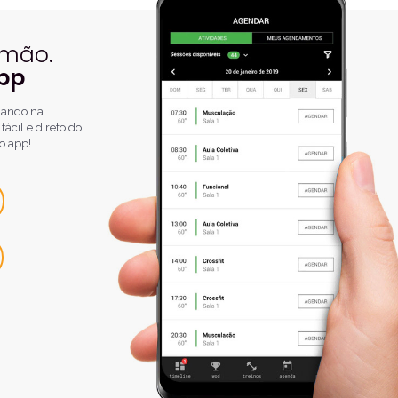
 mão.
pp
olando na
ácil e direto do
o app!