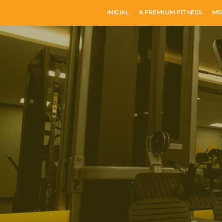
INICIAL
A PREM1UM FITNESS
MO