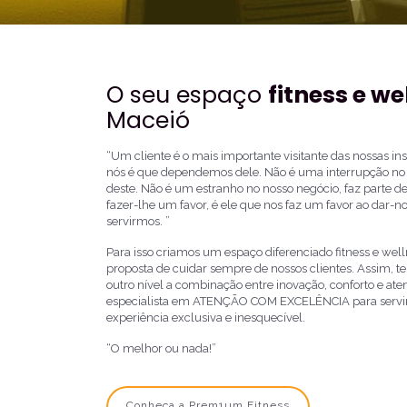
O seu espaço
fitness e we
Maceió
“Um cliente é o mais importante visitante das nossas in
nós é que dependemos dele. Não é uma interrupção no n
deste. Não é um estranho no nosso negócio, faz parte de
fazer-lhe um favor, é ele que nos faz um favor ao dar-
servirmos. ”
Para isso criamos um espaço diferenciado fitness e we
proposta de cuidar sempre de nossos clientes. Assim, 
outro nível a combinação entre inovação, conforto e a
especialista em ATENÇÃO COM EXCELÊNCIA para servir 
experiência exclusiva e inesquecível.
“
O melhor ou nada!
”
Conheça a Prem1um Fitness